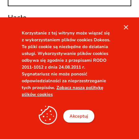
Hasło
close
visibility
Korzystanie z tej witryny może wiązać się
z wykorzystaniem plików cookies Dokeos.
Te pliki cookie są niezbędne do działania
Zapamiętaj mnie
Zapomniałeś hasła?
usługi. Wykorzystywanie plików cookies
odbywa się zgodnie z przepisami RODO
2011-1012 z dnia 24.08.2011 r.
Sygnatariusz nie może ponosić
odpowiedzialności za nieprzestrzeganie
tych przepisów.
Zobacz naszą politykę
plików cookies
Akceptuj